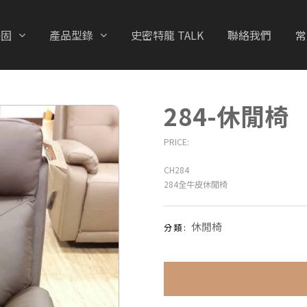
保固
產品型錄
史密特龍 TALK
聯絡我們
常
284-休閒椅
PRICE:
CH284
284全牛皮休閒椅
休閒椅
分類: