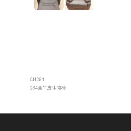
CH284
284全牛皮休閒椅