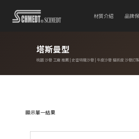
材質介紹
品牌
塔斯曼型
桃園 沙發 工廠 推薦 | 史密特龍沙發 | 牛皮沙發 貓抓皮 沙發訂
顯示單一結果