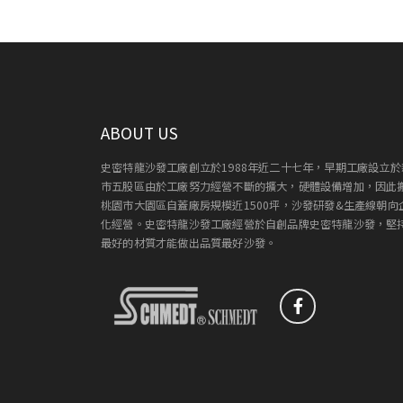
ABOUT US
史密特龍沙發工廠創立於1988年近二十七年，早期工廠設立於
市五股區由於工廠努力經營不斷的擴大，硬體設備增加，因此
桃園市大園區自蓋廠房規模近1500坪，沙發研發&生產線朝向
化經營。史密特龍沙發工廠經營於自創品牌史密特龍沙發，堅
最好的材質才能做出品質最好沙發。