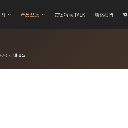
保固
產品型錄
史密特龍 TALK
聯絡我們
常
製沙發
>
塔斯曼型