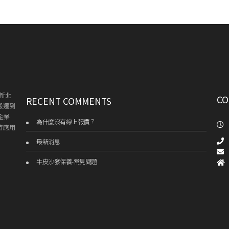
新北
CO
RECENT COMMENTS
搬遷到
企業
為什麼沒有線上報價？
持應用
最新消息
牛皮沙發保養-常見問題