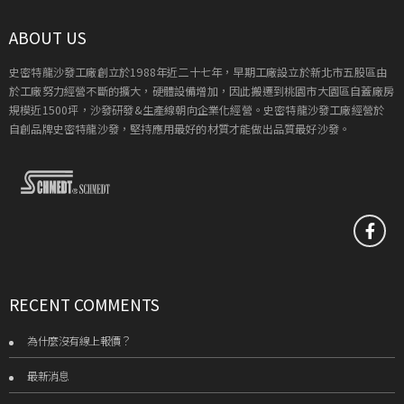
ABOUT US
史密特龍沙發工廠創立於1988年近二十七年，早期工廠設立於新北市五股區由
於工廠努力經營不斷的擴大，硬體設備增加，因此搬遷到桃園市大園區自蓋廠房
規模近1500坪，沙發研發&生產線朝向企業化經營。史密特龍沙發工廠經營於
自創品牌史密特龍沙發，堅持應用最好的材質才能做出品質最好沙發。
RECENT COMMENTS
為什麼沒有線上報價？
最新消息