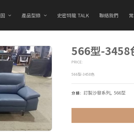
保固
產品型錄
史密特龍 TALK
聯絡我們
常
566型-3458
PRICE:
566型-3458色
訂製沙發系列
566型
分類:
,