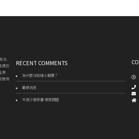
新北
CO
RECENT COMMENTS
搬遷到
企業
為什麼沒有線上報價？
持應用
最新消息
牛皮沙發保養-常見問題