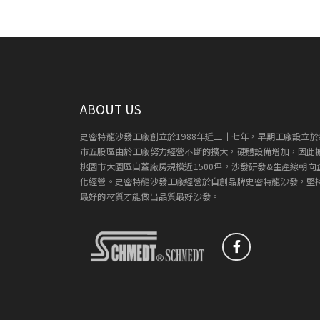
ABOUT US
史密特龍沙發工廠創立於1988年近二十七年，早期工廠設立於
市五股區由於工廠努力經營不斷的擴大，硬體設備增加，因此
桃園市大園區自蓋廠房規模近1500坪，沙發研發&生產線朝向
化經營。史密特龍沙發工廠經營於自創品牌史密特龍沙發，堅
最好的材質才能做出品質最好沙發。