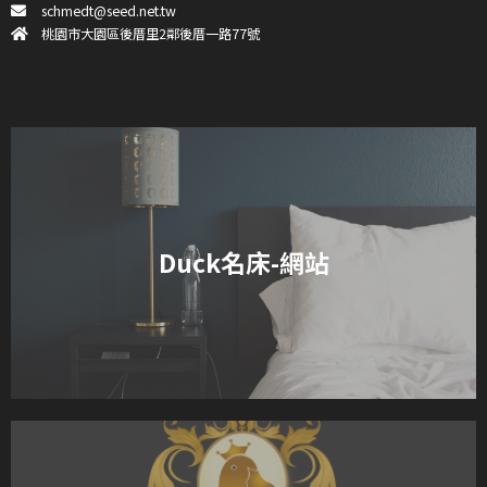
schmedt@seed.net.tw
桃園市大園區後厝里2鄰後厝一路77號
Duck名床-網站