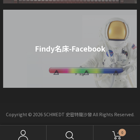
Findy名床-Facebook
Copyright © 2026 SCHMEDT 史密特龍沙發 All Rights Reserved.
0