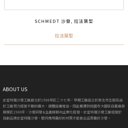
SCHMEDT 沙發
拉法葉型
,
拉法葉型
ABOUT US
史密特龍沙發工廠創立於1988年近二十七年，早期工廠設立於新北市五股區由
於工廠努力經營不斷的擴大，硬體設備增加，因此搬遷到桃園市大園區自蓋廠房
規模近1500坪，沙發研發&生產線朝向企業化經營。史密特龍沙發工廠經營於
自創品牌史密特龍沙發，堅持應用最好的材質才能做出品質最好沙發。