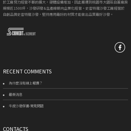
於工廠努力經營不斷的擴大，硬體設備增加，因此搬遷到桃園市大園區自蓋廠房
規模近1500坪，沙發研發&生產線朝向企業化經營。史密特龍沙發工廠經營於
自創品牌史密特龍沙發，堅持應用最好的材質才能做出品質最好沙發。
RECENT COMMENTS
為什麼沒有線上報價？
最新消息
牛皮沙發保養-常見問題
CONTACTS