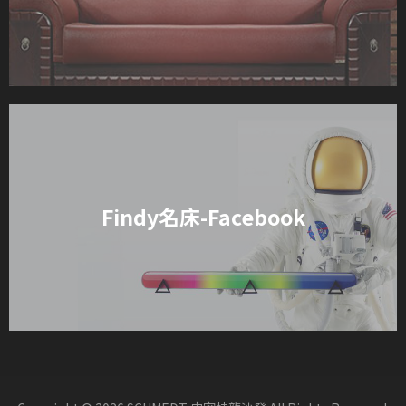
Findy名床-Facebook