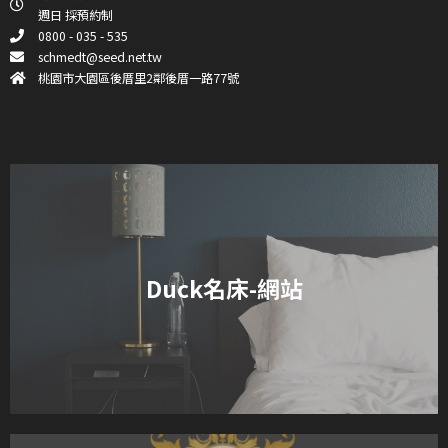
週日 採預約制
0800 - 035 - 535
schmedt@seed.net.tw
桃園市大園區後厝里2鄰後厝一路77號
Duck名床-網站