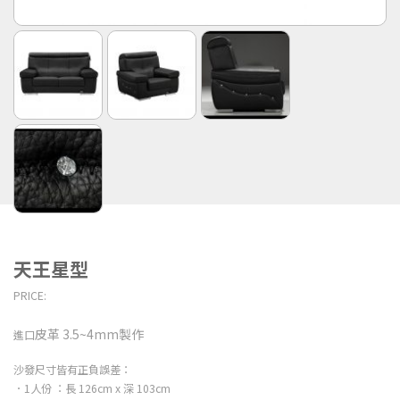
天王星型
PRICE:
皮革
3.5~4mm製作
進口
沙發尺寸皆有正負誤差：
．1人份 ：長 126cm x 深 103cm