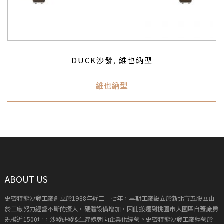
DUCK沙發
維也納型
,
維也納型
ABOUT US
史密特龍沙發工廠創立於1988年近二十七年，早期工廠設立於新北市五股區由
於工廠努力經營不斷的擴大，硬體設備增加，因此搬遷到桃園市大園區自蓋廠房
規模近1500坪，沙發研發&生產線朝向企業化經營。史密特龍沙發工廠經營於