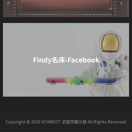
Findy名床-Facebook
Copyright © 2026 SCHMEDT 史密特龍沙發 All Rights Reserved.