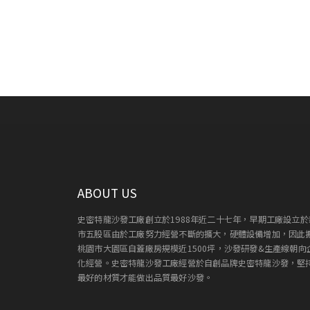
ABOUT US
史密特龍沙發工廠創立於1988年近二十七年，早期工廠設立於
市五股區由於工廠努力經營不斷的擴大，硬體設備增加，因此
桃園市大園區自蓋廠房規模近1500坪，沙發研發&生產線朝向
化經營。史密特龍沙發工廠經營於自創品牌史密特龍沙發，堅
最好的材質才能做出品質最好沙發。