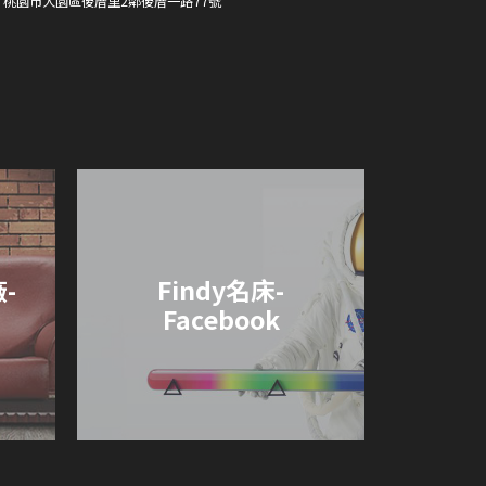
桃園市大園區後厝里2鄰後厝一路77號
-
Findy名床-
Facebook