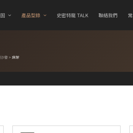
保固
產品型錄
史密特龍 TALK
聯絡我們
常
製沙發
>
床架