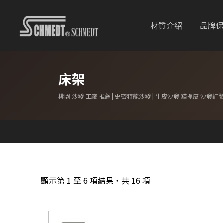
材質介紹
品牌
床架
桃園 沙發 工廠 推薦 | 史密特龍沙發 | 牛皮沙發 貓抓皮 沙發訂
顯示第 1 至 6 項結果，共 16 項