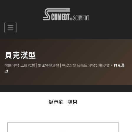
貝克漢型
桃園 沙發 工廠 推薦 | 史密特龍沙發 | 牛皮沙發 貓抓皮 沙發訂製沙發
>
貝克漢
型
顯示單一結果