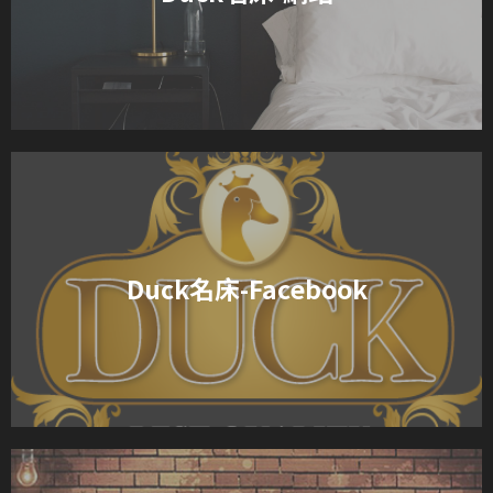
Duck名床-Facebook