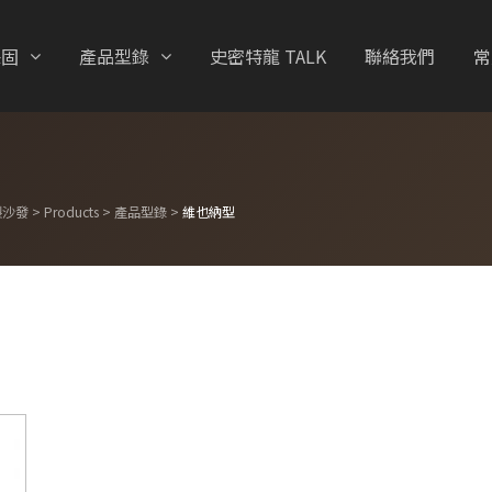
保固
產品型錄
史密特龍 TALK
聯絡我們
常
製沙發
>
Products
>
產品型錄
>
維也納型