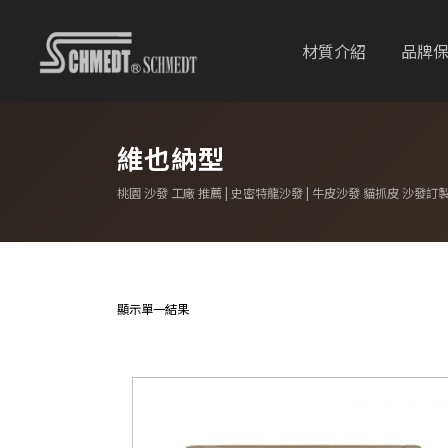
材質介紹
品牌
維也納型
桃園 沙發 工廠 推薦 | 史密特龍沙發 | 牛皮沙發 貓抓皮 沙發訂
顯示單一結果