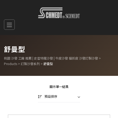
舒曼型
桃園 沙發 工廠 推薦 | 史密特龍沙發 | 牛皮沙發 貓抓皮 沙發訂製沙發
>
Products
>
訂製沙發系列
>
舒曼型
顯示單一結果
預設排序