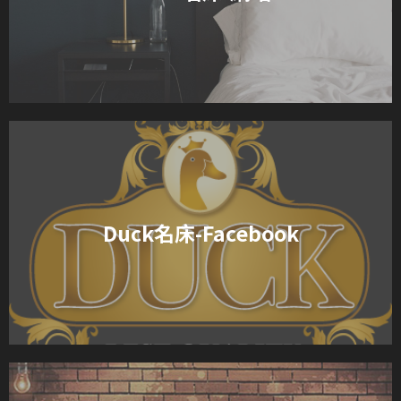
Duck名床-Facebook