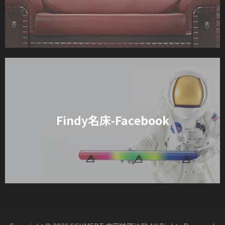
Findy名床-Facebook