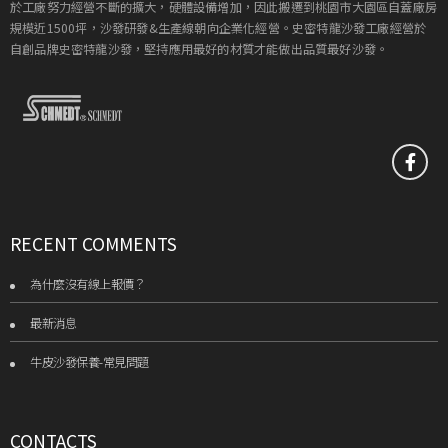
於工廠努力經營不斷的擴大，硬體設備增加，因此搬遷到桃園市大園區自蓋廠房
規模近1500坪，沙發研發&生產線朝向企業化經營。史密特龍沙發工廠經營於
自創品牌史密特龍沙發，堅持應用最好的材質才能做出品質最好沙發。
RECENT COMMENTS
為什麼沒有線上報價？
最新消息
牛皮沙發保養-常見問題
CONTACTS