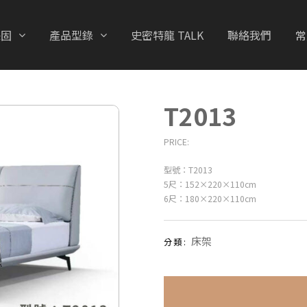
保固
產品型錄
史密特龍 TALK
聯絡我們
常
T2013
PRICE:
型號：T2013
5尺：152×220×110cm
6尺：180×220×110cm
床架
分類: