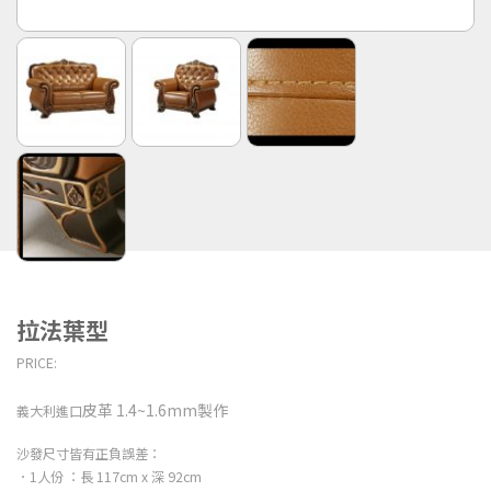
拉法葉型
PRICE:
皮革
1.4~1.6mm製作
義大利進口
沙發尺寸皆有正負誤差：
．1人份 ：長 117cm x 深 92cm