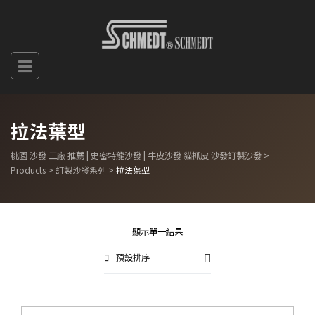
拉法葉型
桃園 沙發 工廠 推薦 | 史密特龍沙發 | 牛皮沙發 貓抓皮 沙發訂製沙發
>
Products
>
訂製沙發系列
>
拉法葉型
顯示單一結果
預設排序