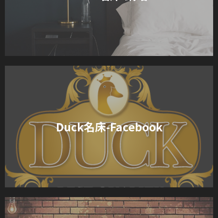
Duck名床-Facebook